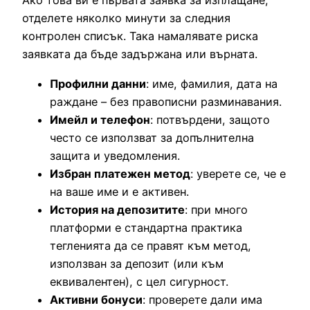
Ако това ви е първата заявка за изплащане,
отделете няколко минути за следния
контролен списък. Така намалявате риска
заявката да бъде задържана или върната.
Профилни данни
: име, фамилия, дата на
раждане – без правописни разминавания.
Имейл и телефон
: потвърдени, защото
често се използват за допълнителна
защита и уведомления.
Избран платежен метод
: уверете се, че е
на ваше име и е активен.
История на депозитите
: при много
платформи е стандартна практика
тегленията да се правят към метод,
използван за депозит (или към
еквивалентен), с цел сигурност.
Активни бонуси
: проверете дали има