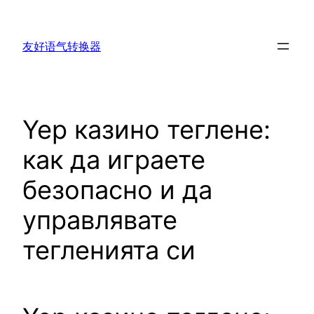
跳
至
友好语气转换器
内
容
Yep казино теглене:
как да играете
безопасно и да
управлявате
тегленията си