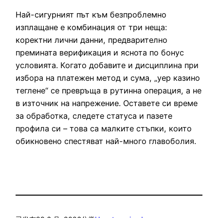
Най-сигурният път към безпроблемно
изплащане е комбинация от три неща:
коректни лични данни, предварително
премината верификация и яснота по бонус
условията. Когато добавите и дисциплина при
избора на платежен метод и сума, „yep казино
теглене“ се превръща в рутинна операция, а не
в източник на напрежение. Оставете си време
за обработка, следете статуса и пазете
профила си – това са малките стъпки, които
обикновено спестяват най-много главоболия.