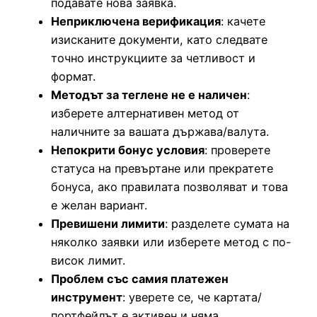
подавате нова заявка.
Неприключена верификация
: качете
изисканите документи, като следвате
точно инструкциите за четливост и
формат.
Методът за теглене не е наличен
:
изберете алтернативен метод от
наличните за вашата държава/валута.
Непокрити бонус условия
: проверете
статуса на превъртане или прекратете
бонуса, ако правилата позволяват и това
е желан вариант.
Превишени лимити
: разделете сумата на
няколко заявки или изберете метод с по-
висок лимит.
Проблем със самия платежен
инструмент
: уверете се, че картата/
портфейлът е активен и няма