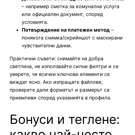
– например сметка за комунална услуга
или официален документ, според
условията.
Потвърждение на платежен метод
–
понякога снимка/скрийншот с маскирани
чувствителни данни.
Практични съвети: снимайте на добра
светлина, не използвайте силни филтри и се
уверете, че всички ключови елементи се
виждат ясно. Ако изпращате файлове,
проверете дали форматът и размерът са
приемливи според указанията в профила.
Бонуси и теглене:
какво най-често