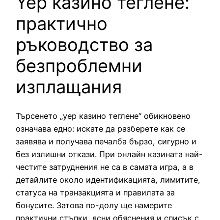
Yep казино теглене:
практично
ръководство за
безпроблемни
изплащания
Търсенето „yep казино теглене“ обикновено
означава едно: искате да разберете как се
заявява и получава печалба бързо, сигурно и
без излишни откази. При онлайн казината най-
честите затруднения не са в самата игра, а в
детайлите около идентификацията, лимитите,
статуса на транзакцията и правилата за
бонусите. Затова по-долу ще намерите
практични стъпки, ясни обяснения и списък с