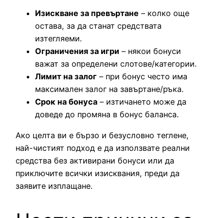
Изискване за превъртане
– колко още
остава, за да станат средствата
изтегляеми.
Ограничения за игри
– някои бонуси
важат за определени слотове/категории.
Лимит на залог
– при бонус често има
максимален залог на завъртане/ръка.
Срок на бонуса
– изтичането може да
доведе до промяна в бонус баланса.
Ако целта ви е бързо и безусловно теглене,
най-чистият подход е да използвате реални
средства без активирани бонуси или да
приключите всички изисквания, преди да
заявите изплащане.