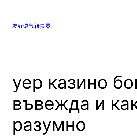
跳
至
内
友好语气转换器
容
yep казино бо
въвежда и как
разумно