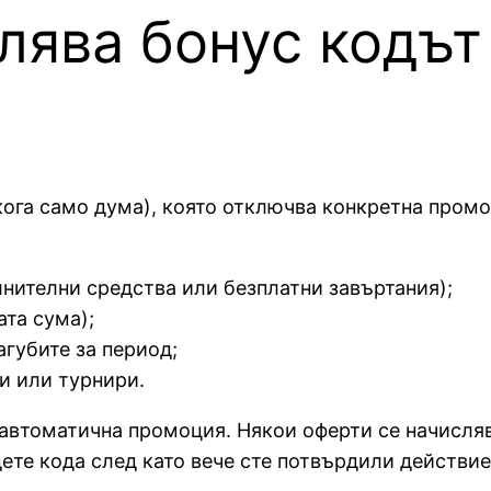
лява бонус кодът 
ога само дума), която отключва конкретна промо
нителни средства или безплатни завъртания);
ата сума);
агубите за период;
и или турнири.
автоматична промоция. Някои оферти се начисляв
те кода след като вече сте потвърдили действие 