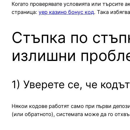
Когато проверявате условията или търсите а
страница:
yep казино бонус код
. Така избягв
Стъпка по стъпк
излишни пробл
1) Уверете се, че кодъ
Някои кодове работят само при първи депози
(или обратното), системата може да го отхвъ