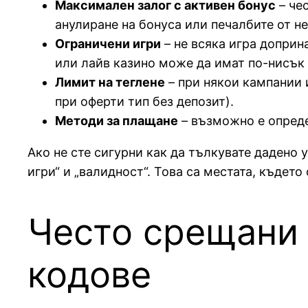
Максимален залог с активен бонус
– че
анулиране на бонуса или печалбите от не
Ограничени игри
– не всяка игра доприн
или лайв казино може да имат по-нисък 
Лимит на теглене
– при някои кампании 
при оферти тип без депозит).
Методи за плащане
– възможно е опреде
Ако не сте сигурни как да тълкувате дадено 
игри“ и „валидност“. Това са местата, къдет
Често срещани 
кодове