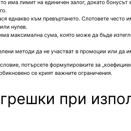
сто има лимит на единичен залог, докато бонусът
го.
ася еднакво към превъртането. Слотовете често и
или нулев.
има максимална сума, която може да бъде изтегле
лени методи да не участват в промоции или да и
условие, потърсете формулировките за „коефициент 
о обикновено се крият важните ограничения.
грешки при изпол