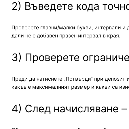
2) Въведете кода точн
Проверете главни/малки букви, интервали и 
дали не е добавен празен интервал в края.
3) Проверете огранич
Преди да натиснете „Потвърди“ при депозит и
какъв е максималният размер и какви са изи
4) След начисляване –