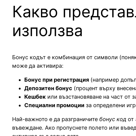
Какво представ
използва
Бонус кодът е комбинация от символи (поняк
може да активира:
Бонус при регистрация
(например допъл
Депозитен бонус
(процент върху внесен
Кешбек
или възстановяване на част от з
Специални промоции
за определени игр
Най-важното е да разграничите
бонус код
от 
въвеждане. Ако пропуснете полето или въведе