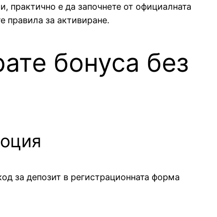
и, практично е да започнете от официалната
те правила за активиране.
рате бонуса без
моция
 код за депозит в регистрационната форма