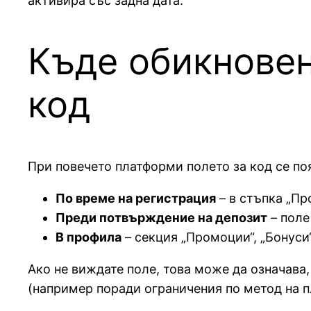
активира със задна дата.
Къде обикновен
код
При повечето платформи полето за код се поя
По време на регистрация
– в стъпка „Пр
Преди потвърждение на депозит
– поле
В профила
– секция „Промоции“, „Бонуси“
Ако не виждате поле, това може да означава
(например поради ограничения по метод на п