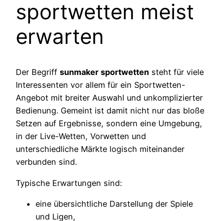
sportwetten meist
erwarten
Der Begriff
sunmaker sportwetten
steht für viele
Interessenten vor allem für ein Sportwetten-
Angebot mit breiter Auswahl und unkomplizierter
Bedienung. Gemeint ist damit nicht nur das bloße
Setzen auf Ergebnisse, sondern eine Umgebung,
in der Live-Wetten, Vorwetten und
unterschiedliche Märkte logisch miteinander
verbunden sind.
Typische Erwartungen sind:
eine übersichtliche Darstellung der Spiele
und Ligen,