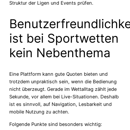
Struktur der Ligen und Events prüfen.
Benutzerfreundlichke
ist bei Sportwetten
kein Nebenthema
Eine Plattform kann gute Quoten bieten und
trotzdem unpraktisch sein, wenn die Bedienung
nicht überzeugt. Gerade im Wettalltag zählt jede
Sekunde, vor allem bei Live-Situationen. Deshalb
ist es sinnvoll, auf Navigation, Lesbarkeit und
mobile Nutzung zu achten.
Folgende Punkte sind besonders wichtig: