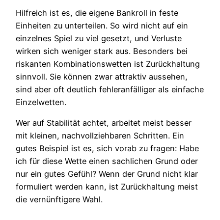
Hilfreich ist es, die eigene Bankroll in feste
Einheiten zu unterteilen. So wird nicht auf ein
einzelnes Spiel zu viel gesetzt, und Verluste
wirken sich weniger stark aus. Besonders bei
riskanten Kombinationswetten ist Zurückhaltung
sinnvoll. Sie können zwar attraktiv aussehen,
sind aber oft deutlich fehleranfälliger als einfache
Einzelwetten.
Wer auf Stabilität achtet, arbeitet meist besser
mit kleinen, nachvollziehbaren Schritten. Ein
gutes Beispiel ist es, sich vorab zu fragen: Habe
ich für diese Wette einen sachlichen Grund oder
nur ein gutes Gefühl? Wenn der Grund nicht klar
formuliert werden kann, ist Zurückhaltung meist
die vernünftigere Wahl.