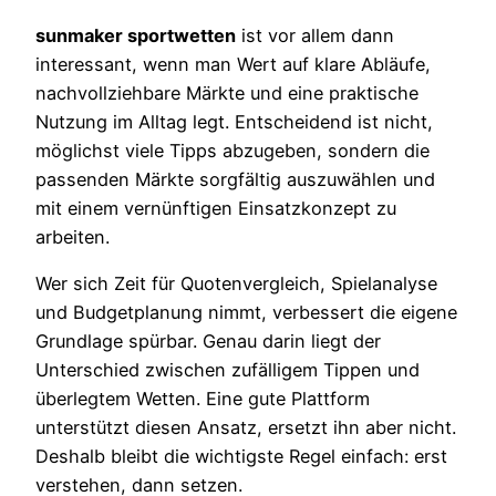
sunmaker sportwetten
ist vor allem dann
interessant, wenn man Wert auf klare Abläufe,
nachvollziehbare Märkte und eine praktische
Nutzung im Alltag legt. Entscheidend ist nicht,
möglichst viele Tipps abzugeben, sondern die
passenden Märkte sorgfältig auszuwählen und
mit einem vernünftigen Einsatzkonzept zu
arbeiten.
Wer sich Zeit für Quotenvergleich, Spielanalyse
und Budgetplanung nimmt, verbessert die eigene
Grundlage spürbar. Genau darin liegt der
Unterschied zwischen zufälligem Tippen und
überlegtem Wetten. Eine gute Plattform
unterstützt diesen Ansatz, ersetzt ihn aber nicht.
Deshalb bleibt die wichtigste Regel einfach: erst
verstehen, dann setzen.