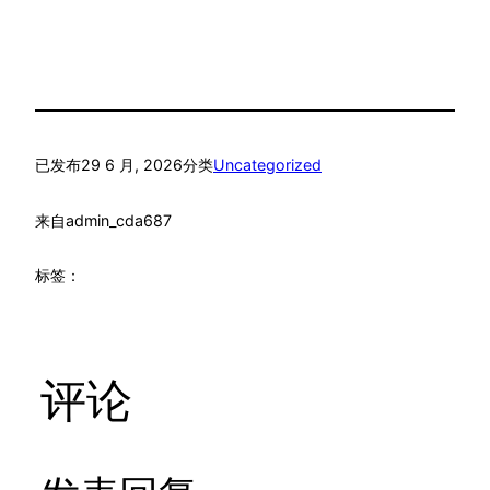
已发布
29 6 月, 2026
分类
Uncategorized
来自
admin_cda687
标签：
评论