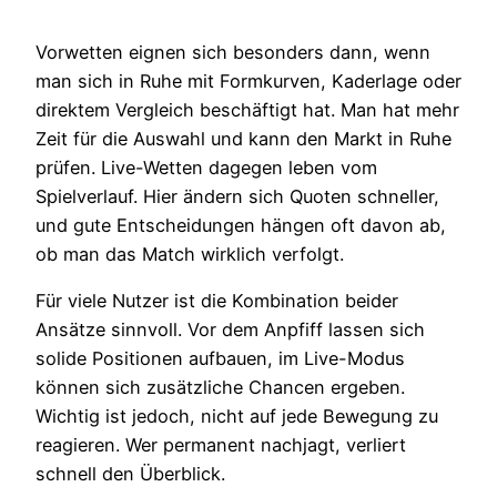
Vorwetten eignen sich besonders dann, wenn
man sich in Ruhe mit Formkurven, Kaderlage oder
direktem Vergleich beschäftigt hat. Man hat mehr
Zeit für die Auswahl und kann den Markt in Ruhe
prüfen. Live-Wetten dagegen leben vom
Spielverlauf. Hier ändern sich Quoten schneller,
und gute Entscheidungen hängen oft davon ab,
ob man das Match wirklich verfolgt.
Für viele Nutzer ist die Kombination beider
Ansätze sinnvoll. Vor dem Anpfiff lassen sich
solide Positionen aufbauen, im Live-Modus
können sich zusätzliche Chancen ergeben.
Wichtig ist jedoch, nicht auf jede Bewegung zu
reagieren. Wer permanent nachjagt, verliert
schnell den Überblick.