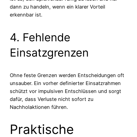
dann zu handeln, wenn ein klarer Vorteil
erkennbar ist.
4. Fehlende
Einsatzgrenzen
Ohne feste Grenzen werden Entscheidungen oft
unsauber. Ein vorher definierter Einsatzrahmen
schützt vor impulsiven Entschlüssen und sorgt
dafür, dass Verluste nicht sofort zu
Nachholaktionen führen.
Praktische