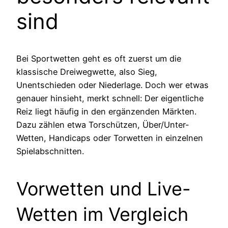
sind
Bei Sportwetten geht es oft zuerst um die
klassische Dreiwegwette, also Sieg,
Unentschieden oder Niederlage. Doch wer etwas
genauer hinsieht, merkt schnell: Der eigentliche
Reiz liegt häufig in den ergänzenden Märkten.
Dazu zählen etwa Torschützen, Über/Unter-
Wetten, Handicaps oder Torwetten in einzelnen
Spielabschnitten.
Vorwetten und Live-
Wetten im Vergleich