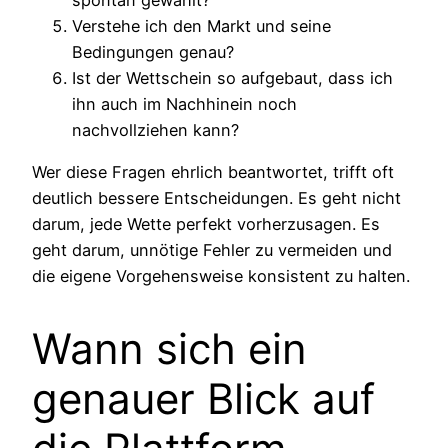
spontan gewählt?
Verstehe ich den Markt und seine
Bedingungen genau?
Ist der Wettschein so aufgebaut, dass ich
ihn auch im Nachhinein noch
nachvollziehen kann?
Wer diese Fragen ehrlich beantwortet, trifft oft
deutlich bessere Entscheidungen. Es geht nicht
darum, jede Wette perfekt vorherzusagen. Es
geht darum, unnötige Fehler zu vermeiden und
die eigene Vorgehensweise konsistent zu halten.
Wann sich ein
genauer Blick auf