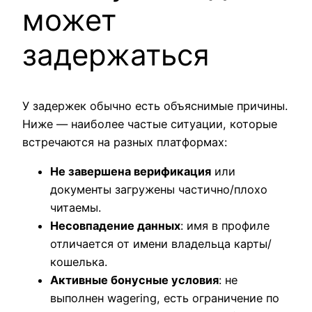
может
задержаться
У задержек обычно есть объяснимые причины.
Ниже — наиболее частые ситуации, которые
встречаются на разных платформах:
Не завершена верификация
или
документы загружены частично/плохо
читаемы.
Несовпадение данных
: имя в профиле
отличается от имени владельца карты/
кошелька.
Активные бонусные условия
: не
выполнен wagering, есть ограничение по