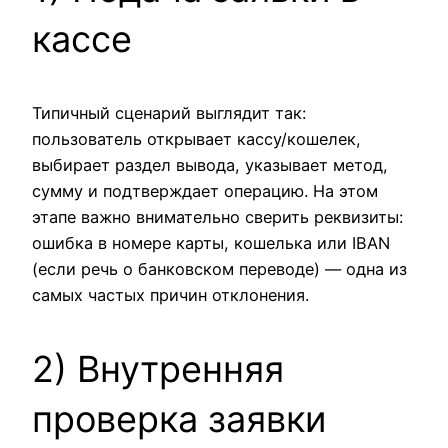
кассе
Типичный сценарий выглядит так:
пользователь открывает кассу/кошелек,
выбирает раздел вывода, указывает метод,
сумму и подтверждает операцию. На этом
этапе важно внимательно сверить реквизиты:
ошибка в номере карты, кошелька или IBAN
(если речь о банковском переводе) — одна из
самых частых причин отклонения.
2) Внутренняя
проверка заявки