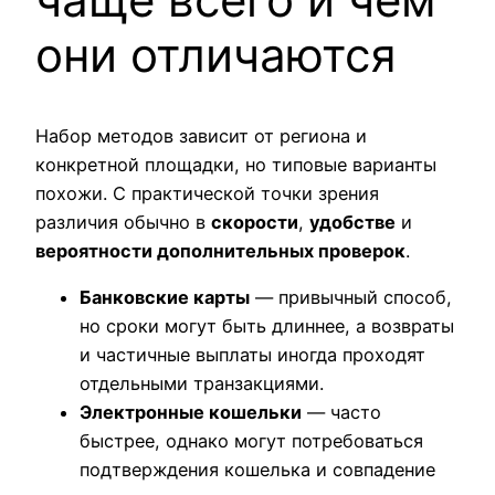
они отличаются
Набор методов зависит от региона и
конкретной площадки, но типовые варианты
похожи. С практической точки зрения
различия обычно в
скорости
,
удобстве
и
вероятности дополнительных проверок
.
Банковские карты
— привычный способ,
но сроки могут быть длиннее, а возвраты
и частичные выплаты иногда проходят
отдельными транзакциями.
Электронные кошельки
— часто
быстрее, однако могут потребоваться
подтверждения кошелька и совпадение