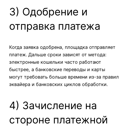
3) Одобрение и
отправка платежа
Когда заявка одобрена, площадка отправляет
платеж. Дальше сроки зависят от метода:
электронные кошельки часто работают
быстрее, а банковские переводы и карты
могут требовать больше времени из-за правил
эквайера и банковских циклов обработки.
4) Зачисление на
стороне платежной