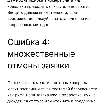
Даже одна ошибка в номере счета или
кошелька приводит к отказу или возврату.
Вводите данные внимательно и, если
возможно, используйте автозаполнение из
сохраненных методов.
Ошибка 4:
множественные
отмены заявки
Постоянные отмены и повторные запросы
могут восприниматься системой безопасности
как риск. Если заявка уже в обработке, лучше
дождаться статуса или уточнить в поддержке,