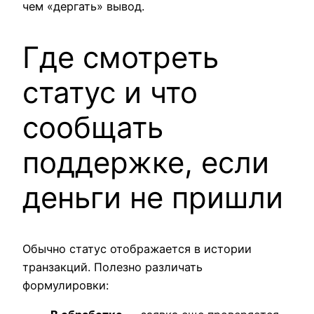
чем «дергать» вывод.
Где смотреть
статус и что
сообщать
поддержке, если
деньги не пришли
Обычно статус отображается в истории
транзакций. Полезно различать
формулировки: