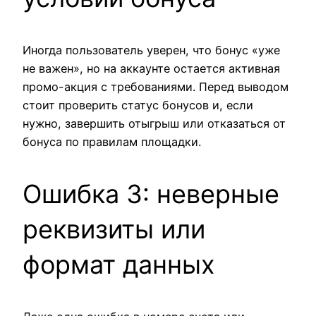
Иногда пользователь уверен, что бонус «уже
не важен», но на аккаунте остается активная
промо-акция с требованиями. Перед выводом
стоит проверить статус бонусов и, если
нужно, завершить отыгрыш или отказаться от
бонуса по правилам площадки.
Ошибка 3: неверные
реквизиты или
формат данных