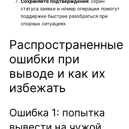
Сохраняйте подтверждения
: скрин
статуса заявки и номер операции помогут
поддержке быстрее разобраться при
спорных ситуациях.
Распространенные
ошибки при
выводе и как их
избежать
Ошибка 1: попытка
вывести на чужой