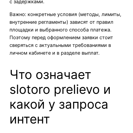
с задержками.
Важно: конкретные условия (методы, лимиты,
внутренние регламенты) зависят от правил
площадки и выбранного способа платежа.
Поэтому перед оформлением заявки стоит
сверяться с актуальными требованиями в
личном кабинете и в разделе выплат.
Что означает
slotoro prelievo и
какой у запроса
интент