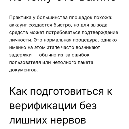
Практика у большинства площадок похожа:
аккаунт создается быстро, но для вывода
средств может потребоваться подтверждение
личности. Это нормальная процедура, однако
именно на этом этапе часто возникают
задержки — обычно из-за ошибок
пользователя или неполного пакета
документов.
Как подготовиться к
верификации без
лишних нервов