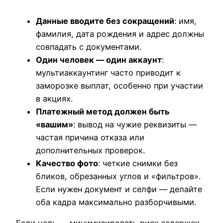
Данные вводите без сокращений
: имя,
фамилия, дата рождения и адрес должны
совпадать с документами.
Один человек — один аккаунт
:
мультиаккаунтинг часто приводит к
заморозке выплат, особенно при участии
в акциях.
Платежный метод должен быть
«вашим»
: вывод на чужие реквизиты —
частая причина отказа или
дополнительных проверок.
Качество фото
: четкие снимки без
бликов, обрезанных углов и «фильтров».
Если нужен документ и селфи — делайте
оба кадра максимально разборчивыми.