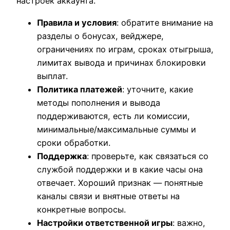
настроек аккаунта.
Правила и условия
: обратите внимание на
разделы о бонусах, вейджере,
ограничениях по играм, сроках отыгрыша,
лимитах вывода и причинах блокировки
выплат.
Политика платежей
: уточните, какие
методы пополнения и вывода
поддерживаются, есть ли комиссии,
минимальные/максимальные суммы и
сроки обработки.
Поддержка
: проверьте, как связаться со
службой поддержки и в какие часы она
отвечает. Хороший признак — понятные
каналы связи и внятные ответы на
конкретные вопросы.
Настройки ответственной игры
: важно,