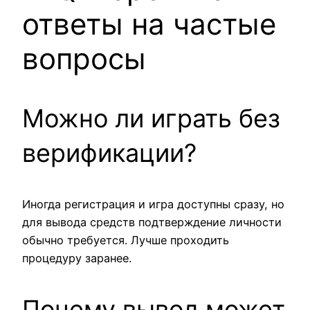
ответы на частые
вопросы
Можно ли играть без
верификации?
Иногда регистрация и игра доступны сразу, но
для вывода средств подтверждение личности
обычно требуется. Лучше проходить
процедуру заранее.
Почему вывод может