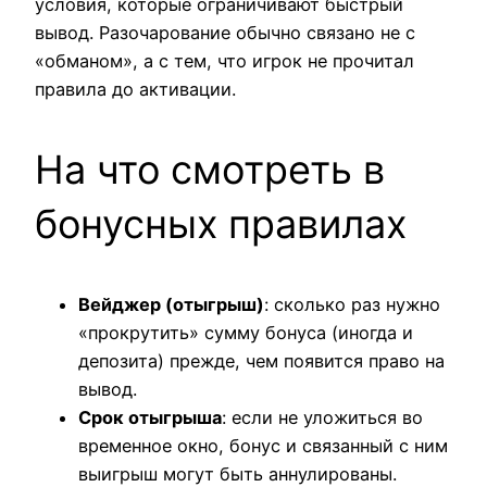
условия, которые ограничивают быстрый
вывод. Разочарование обычно связано не с
«обманом», а с тем, что игрок не прочитал
правила до активации.
На что смотреть в
бонусных правилах
Вейджер (отыгрыш)
: сколько раз нужно
«прокрутить» сумму бонуса (иногда и
депозита) прежде, чем появится право на
вывод.
Срок отыгрыша
: если не уложиться во
временное окно, бонус и связанный с ним
выигрыш могут быть аннулированы.