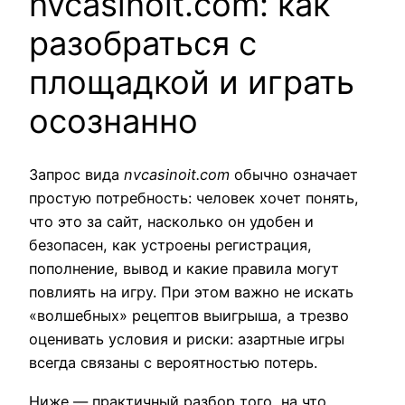
nvcasinoit.com: как
разобраться с
площадкой и играть
осознанно
Запрос вида
nvcasinoit.com
обычно означает
простую потребность: человек хочет понять,
что это за сайт, насколько он удобен и
безопасен, как устроены регистрация,
пополнение, вывод и какие правила могут
повлиять на игру. При этом важно не искать
«волшебных» рецептов выигрыша, а трезво
оценивать условия и риски: азартные игры
всегда связаны с вероятностью потерь.
Ниже — практичный разбор того, на что