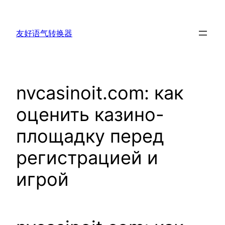
跳
至
友好语气转换器
内
容
nvcasinoit.com: как
оценить казино-
площадку перед
регистрацией и
игрой