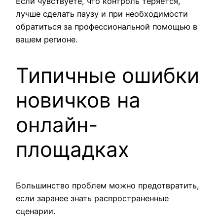
Если чувствуете, что контроль теряется,
лучше сделать паузу и при необходимости
обратиться за профессиональной помощью в
вашем регионе.
Типичные ошибки
новичков на
онлайн-
площадках
Большинство проблем можно предотвратить,
если заранее знать распространенные
сценарии.