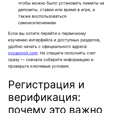
чтобы можно было установить лимиты на
депозиты, ставки или время в игре, а
также воспользоваться
самоисключением.
Если вы хотите перейти к первичному
изучению интерфейса и доступных разделов,
удобно начать с официального адреса:
nvcasinoit.com
. Не спешите пополнять счет
сразу — сначала соберите информацию и
проверьте ключевые условия.
Регистрация и
верификация:
почему это важно