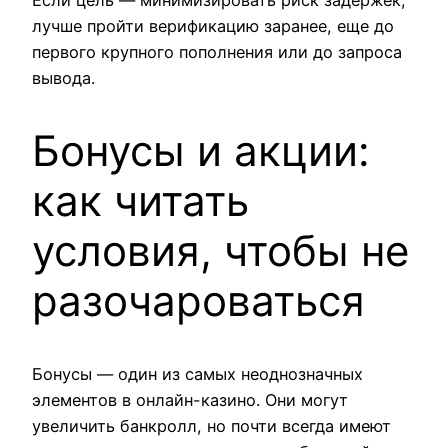
Если цель — минимизировать риск задержек,
лучше пройти верификацию заранее, еще до
первого крупного пополнения или до запроса
вывода.
Бонусы и акции:
как читать
условия, чтобы не
разочароваться
Бонусы — один из самых неоднозначных
элементов в онлайн-казино. Они могут
увеличить банкролл, но почти всегда имеют