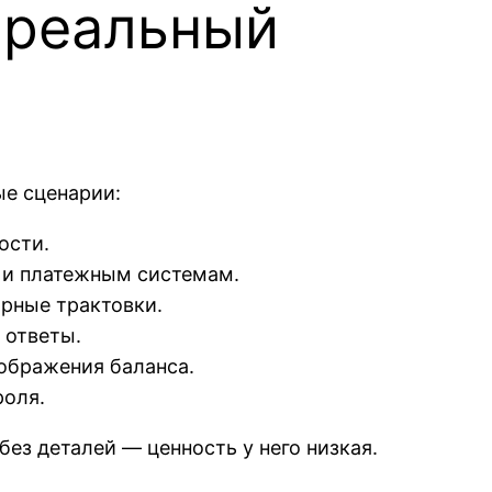
: реальный
ые сценарии:
ости.
м и платежным системам.
орные трактовки.
 ответы.
тображения баланса.
роля.
без деталей — ценность у него низкая.