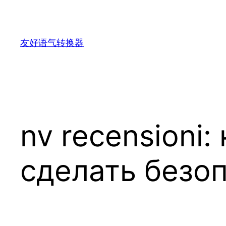
跳
至
内
友好语气转换器
容
nv recensioni:
сделать безо