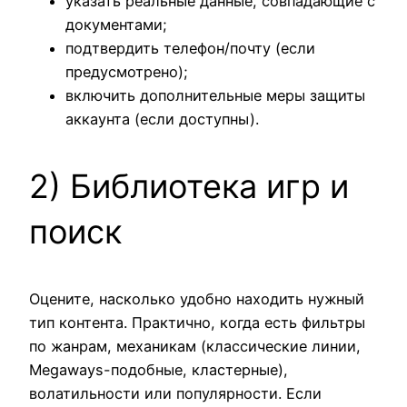
указать реальные данные, совпадающие с
документами;
подтвердить телефон/почту (если
предусмотрено);
включить дополнительные меры защиты
аккаунта (если доступны).
2) Библиотека игр и
поиск
Оцените, насколько удобно находить нужный
тип контента. Практично, когда есть фильтры
по жанрам, механикам (классические линии,
Megaways-подобные, кластерные),
волатильности или популярности. Если