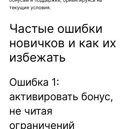
бонусам и поддержке, ориентируясь на
текущие условия.
Частые ошибки
новичков и как их
избежать
Ошибка 1:
активировать бонус,
не читая
ограничений