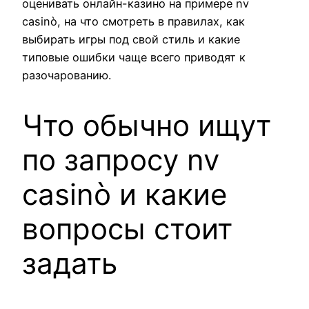
оценивать онлайн-казино на примере nv
casinò, на что смотреть в правилах, как
выбирать игры под свой стиль и какие
типовые ошибки чаще всего приводят к
разочарованию.
Что обычно ищут
по запросу nv
casinò и какие
вопросы стоит
задать