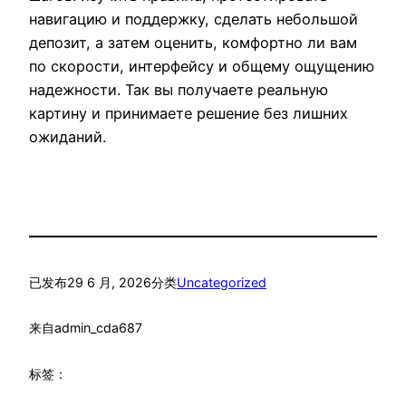
навигацию и поддержку, сделать небольшой
депозит, а затем оценить, комфортно ли вам
по скорости, интерфейсу и общему ощущению
надежности. Так вы получаете реальную
картину и принимаете решение без лишних
ожиданий.
已发布
29 6 月, 2026
分类
Uncategorized
来自
admin_cda687
标签：