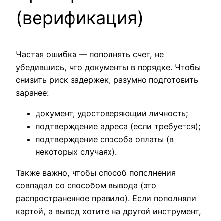
(верификация)
Частая ошибка — пополнять счет, не
убедившись, что документы в порядке. Чтобы
снизить риск задержек, разумно подготовить
заранее:
документ, удостоверяющий личность;
подтверждение адреса (если требуется);
подтверждение способа оплаты (в
некоторых случаях).
Также важно, чтобы способ пополнения
совпадал со способом вывода (это
распространенное правило). Если пополняли
картой, а вывод хотите на другой инструмент,