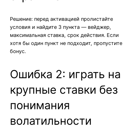
Решение: перед активацией пролистайте
условия и найдите 3 пункта — вейджер,
максимальная ставка, срок действия. Если
хотя бы один пункт не подходит, пропустите
бонус.
Ошибка 2: играть на
крупные ставки без
понимания
волатильности