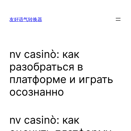
跳
至
友好语气转换器
内
容
nv casinò: как
разобраться в
платформе и играть
осознанно
nv casinò: как