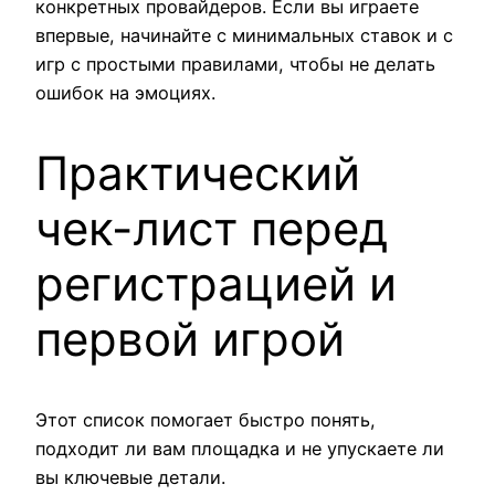
конкретных провайдеров. Если вы играете
впервые, начинайте с минимальных ставок и с
игр с простыми правилами, чтобы не делать
ошибок на эмоциях.
Практический
чек-лист перед
регистрацией и
первой игрой
Этот список помогает быстро понять,
подходит ли вам площадка и не упускаете ли
вы ключевые детали.