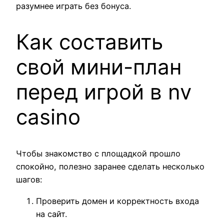
разумнее играть без бонуса.
Как составить
свой мини-план
перед игрой в nv
casino
Чтобы знакомство с площадкой прошло
спокойно, полезно заранее сделать несколько
шагов:
Проверить домен и корректность входа
на сайт.