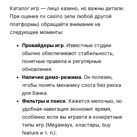
Каталог игр — лицо казино, но важны детали.
При оценке nv casino (или любой другой
платформы) обращайте внимание на
следующие моменты:
Провайдеры игр
. Известные студии
обычно обеспечивают стабильность,
понятные правила и регулярные
обновления.
Наличие демо-режима
. Он полезен,
чтобы понять механику слота без риска
для банка.
Фильтры и поиск
. Кажется мелочью, но
удобная навигация экономит время,
особенно если вы играете в конкретные
типы игр (Megaways, кластеры, buy
feature и т. п.).