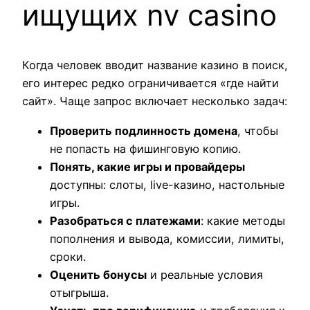
ищущих nv casino
Когда человек вводит название казино в поиск,
его интерес редко ограничивается «где найти
сайт». Чаще запрос включает несколько задач:
Проверить подлинность домена
, чтобы
не попасть на фишинговую копию.
Понять, какие игры и провайдеры
доступны: слоты, live-казино, настольные
игры.
Разобраться с платежами
: какие методы
пополнения и вывода, комиссии, лимиты,
сроки.
Оценить бонусы
и реальные условия
отыгрыша.