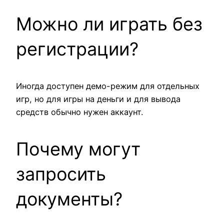
Можно ли играть без
регистрации?
Иногда доступен демо-режим для отдельных
игр, но для игры на деньги и для вывода
средств обычно нужен аккаунт.
Почему могут
запросить
документы?