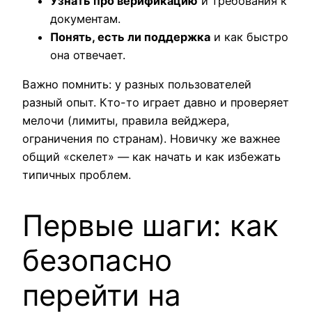
Узнать про верификацию
и требования к
документам.
Понять, есть ли поддержка
и как быстро
она отвечает.
Важно помнить: у разных пользователей
разный опыт. Кто-то играет давно и проверяет
мелочи (лимиты, правила вейджера,
ограничения по странам). Новичку же важнее
общий «скелет» — как начать и как избежать
типичных проблем.
Первые шаги: как
безопасно
перейти на