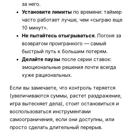
за него.
Установите лимиты
по времени: таймер
часто работает лучше, чем «сыграю еще
10 минут».
Не пытайтесь отыгрываться
. Погоня за
возвратом проигранного — самый
быстрый путь к большим потерям.
Делайте паузы
после серии ставок:
эмоциональные решения почти всегда
хуже рациональных.
Если вы замечаете, что контроль теряется
(увеличиваются суммы, растет раздражение,
игра вытесняет дела), стоит остановиться и
воспользоваться инструментами
самоограничения, если они доступны, или
просто сделать длительный перерыв.