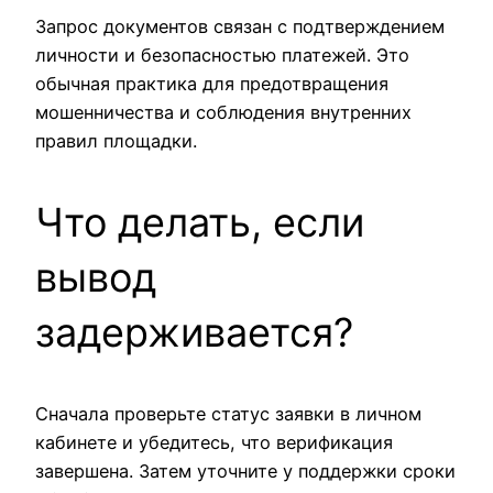
Запрос документов связан с подтверждением
личности и безопасностью платежей. Это
обычная практика для предотвращения
мошенничества и соблюдения внутренних
правил площадки.
Что делать, если
вывод
задерживается?
Сначала проверьте статус заявки в личном
кабинете и убедитесь, что верификация
завершена. Затем уточните у поддержки сроки