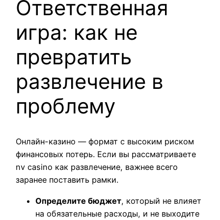
Ответственная
игра: как не
превратить
развлечение в
проблему
Онлайн-казино — формат с высоким риском
финансовых потерь. Если вы рассматриваете
nv casino как развлечение, важнее всего
заранее поставить рамки.
Определите бюджет
, который не влияет
на обязательные расходы, и не выходите