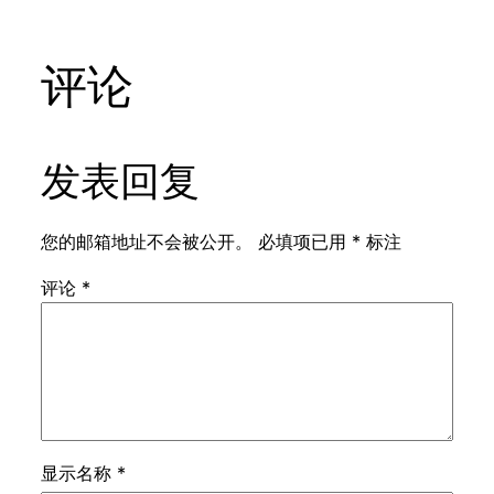
评论
发表回复
您的邮箱地址不会被公开。
必填项已用
*
标注
评论
*
显示名称
*