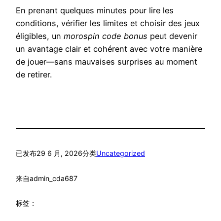
En prenant quelques minutes pour lire les
conditions, vérifier les limites et choisir des jeux
éligibles, un
morospin code bonus
peut devenir
un avantage clair et cohérent avec votre manière
de jouer—sans mauvaises surprises au moment
de retirer.
已发布
29 6 月, 2026
分类
Uncategorized
来自
admin_cda687
标签：