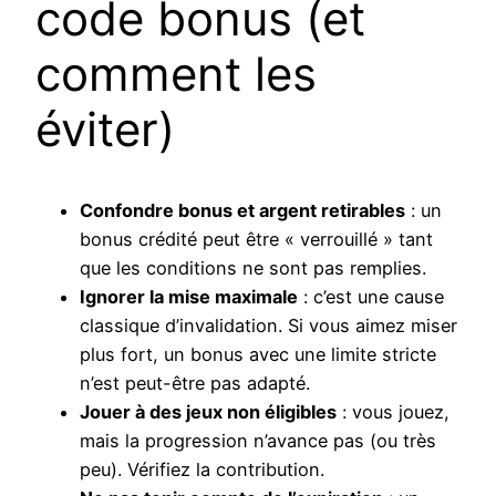
code bonus (et
comment les
éviter)
Confondre bonus et argent retirables
: un
bonus crédité peut être « verrouillé » tant
que les conditions ne sont pas remplies.
Ignorer la mise maximale
: c’est une cause
classique d’invalidation. Si vous aimez miser
plus fort, un bonus avec une limite stricte
n’est peut-être pas adapté.
Jouer à des jeux non éligibles
: vous jouez,
mais la progression n’avance pas (ou très
peu). Vérifiez la contribution.