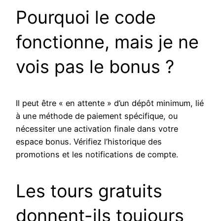
Pourquoi le code
fonctionne, mais je ne
vois pas le bonus ?
Il peut être « en attente » d’un dépôt minimum, lié
à une méthode de paiement spécifique, ou
nécessiter une activation finale dans votre
espace bonus. Vérifiez l’historique des
promotions et les notifications de compte.
Les tours gratuits
donnent-ils toujours