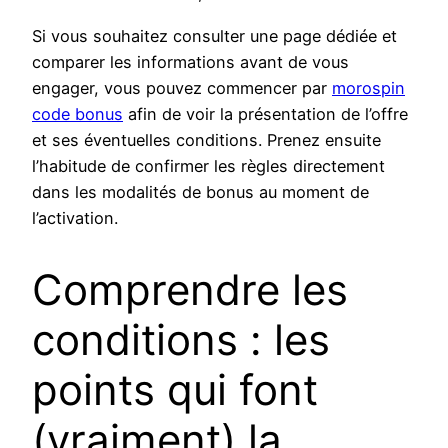
Si vous souhaitez consulter une page dédiée et
comparer les informations avant de vous
engager, vous pouvez commencer par
morospin
code bonus
afin de voir la présentation de l’offre
et ses éventuelles conditions. Prenez ensuite
l’habitude de confirmer les règles directement
dans les modalités de bonus au moment de
l’activation.
Comprendre les
conditions : les
points qui font
(vraiment) la