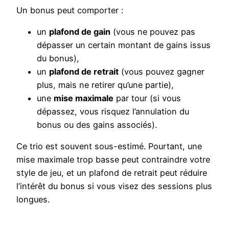
Un bonus peut comporter :
un
plafond de gain
(vous ne pouvez pas
dépasser un certain montant de gains issus
du bonus),
un
plafond de retrait
(vous pouvez gagner
plus, mais ne retirer qu’une partie),
une
mise maximale
par tour (si vous
dépassez, vous risquez l’annulation du
bonus ou des gains associés).
Ce trio est souvent sous-estimé. Pourtant, une
mise maximale trop basse peut contraindre votre
style de jeu, et un plafond de retrait peut réduire
l’intérêt du bonus si vous visez des sessions plus
longues.