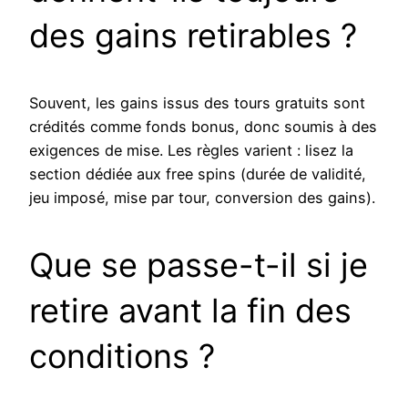
des gains retirables ?
Souvent, les gains issus des tours gratuits sont
crédités comme fonds bonus, donc soumis à des
exigences de mise. Les règles varient : lisez la
section dédiée aux free spins (durée de validité,
jeu imposé, mise par tour, conversion des gains).
Que se passe-t-il si je
retire avant la fin des
conditions ?