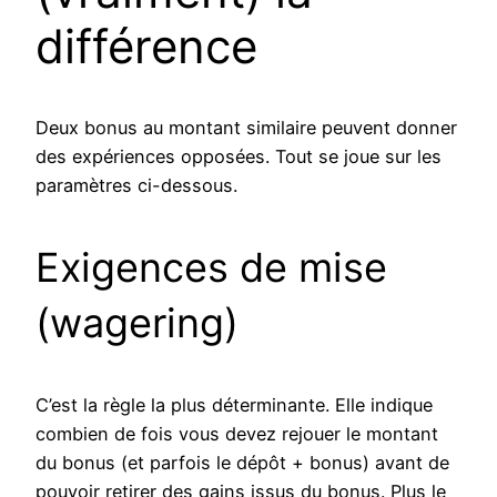
différence
Deux bonus au montant similaire peuvent donner
des expériences opposées. Tout se joue sur les
paramètres ci-dessous.
Exigences de mise
(wagering)
C’est la règle la plus déterminante. Elle indique
combien de fois vous devez rejouer le montant
du bonus (et parfois le dépôt + bonus) avant de
pouvoir retirer des gains issus du bonus. Plus le