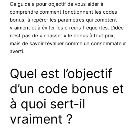
Ce guide a pour objectif de vous aider à
comprendre comment fonctionnent les codes
bonus, à repérer les paramètres qui comptent
vraiment et à éviter les erreurs fréquentes. L’idée
n’est pas de « chasser » le bonus à tout prix,
mais de savoir l’évaluer comme un consommateur
averti.
Quel est l’objectif
d’un code bonus et
à quoi sert-il
vraiment ?