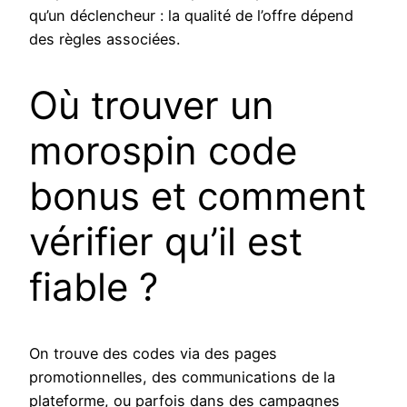
qu’un déclencheur : la qualité de l’offre dépend
des règles associées.
Où trouver un
morospin code
bonus et comment
vérifier qu’il est
fiable ?
On trouve des codes via des pages
promotionnelles, des communications de la
plateforme, ou parfois dans des campagnes