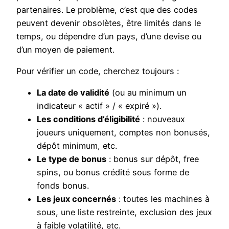
partenaires. Le problème, c’est que des codes
peuvent devenir obsolètes, être limités dans le
temps, ou dépendre d’un pays, d’une devise ou
d’un moyen de paiement.
Pour vérifier un code, cherchez toujours :
La date de validité
(ou au minimum un
indicateur « actif » / « expiré »).
Les conditions d’éligibilité
: nouveaux
joueurs uniquement, comptes non bonusés,
dépôt minimum, etc.
Le type de bonus
: bonus sur dépôt, free
spins, ou bonus crédité sous forme de
fonds bonus.
Les jeux concernés
: toutes les machines à
sous, une liste restreinte, exclusion des jeux
à faible volatilité, etc.