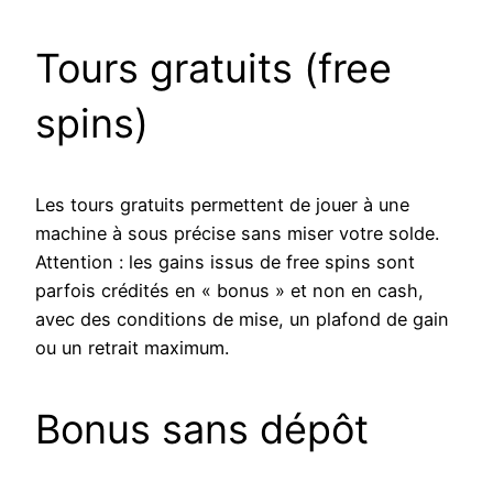
Tours gratuits (free
spins)
Les tours gratuits permettent de jouer à une
machine à sous précise sans miser votre solde.
Attention : les gains issus de free spins sont
parfois crédités en « bonus » et non en cash,
avec des conditions de mise, un plafond de gain
ou un retrait maximum.
Bonus sans dépôt