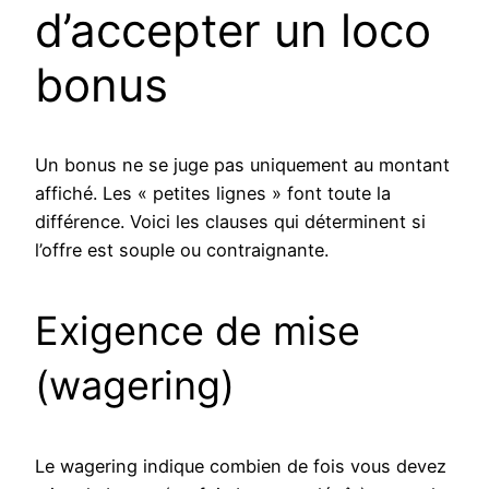
d’accepter un loco
bonus
Un bonus ne se juge pas uniquement au montant
affiché. Les « petites lignes » font toute la
différence. Voici les clauses qui déterminent si
l’offre est souple ou contraignante.
Exigence de mise
(wagering)
Le wagering indique combien de fois vous devez