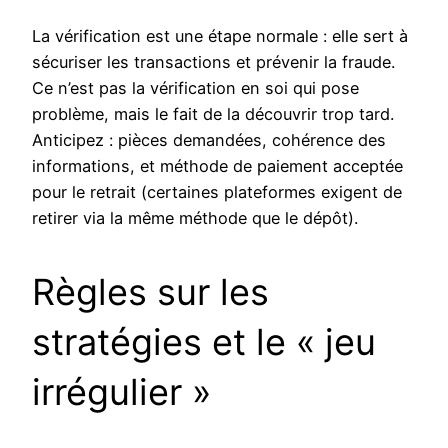
La vérification est une étape normale : elle sert à
sécuriser les transactions et prévenir la fraude.
Ce n’est pas la vérification en soi qui pose
problème, mais le fait de la découvrir trop tard.
Anticipez : pièces demandées, cohérence des
informations, et méthode de paiement acceptée
pour le retrait (certaines plateformes exigent de
retirer via la même méthode que le dépôt).
Règles sur les
stratégies et le « jeu
irrégulier »