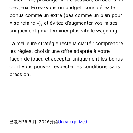
des jeux. Fixez-vous un budget, considérez le
bonus comme un extra (pas comme un plan pour
« se refaire »), et évitez d’augmenter vos mises
uniquement pour terminer plus vite le wagering.
La meilleure stratégie reste la clarté : comprendre
les règles, choisir une offre adaptée à votre
façon de jouer, et accepter uniquement les bonus
dont vous pouvez respecter les conditions sans
pression.
已发布
29 6 月, 2026
分类
Uncategorized