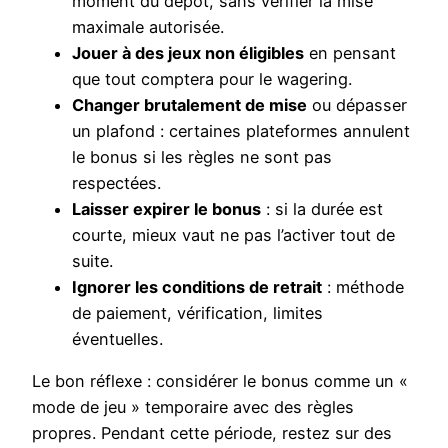
moment du dépôt, sans vérifier la mise
maximale autorisée.
Jouer à des jeux non éligibles
en pensant
que tout comptera pour le wagering.
Changer brutalement de mise
ou dépasser
un plafond : certaines plateformes annulent
le bonus si les règles ne sont pas
respectées.
Laisser expirer le bonus
: si la durée est
courte, mieux vaut ne pas l’activer tout de
suite.
Ignorer les conditions de retrait
: méthode
de paiement, vérification, limites
éventuelles.
Le bon réflexe : considérer le bonus comme un «
mode de jeu » temporaire avec des règles
propres. Pendant cette période, restez sur des