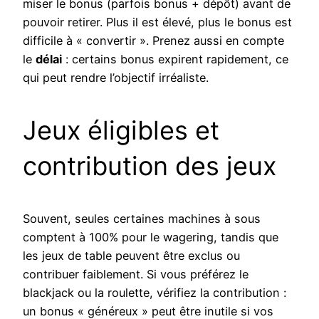
miser le bonus (parfois bonus + dépôt) avant de
pouvoir retirer. Plus il est élevé, plus le bonus est
difficile à « convertir ». Prenez aussi en compte
le
délai
: certains bonus expirent rapidement, ce
qui peut rendre l’objectif irréaliste.
Jeux éligibles et
contribution des jeux
Souvent, seules certaines machines à sous
comptent à 100% pour le wagering, tandis que
les jeux de table peuvent être exclus ou
contribuer faiblement. Si vous préférez le
blackjack ou la roulette, vérifiez la contribution :
un bonus « généreux » peut être inutile si vos