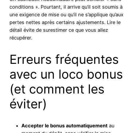
conditions ». Pourtant, il arrive qu’il soit soumis à
une exigence de mise ou qu’il ne s’applique qu’aux
pertes nettes après certains ajustements. Lire le
détail évite de surestimer ce que vous allez
récupérer.
Erreurs fréquentes
avec un loco bonus
(et comment les
éviter)
Accepter le bonus automatiquement
au