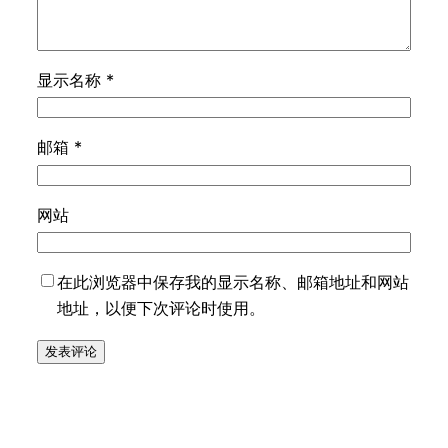
显示名称
*
邮箱
*
网站
在此浏览器中保存我的显示名称、邮箱地址和网站
地址，以便下次评论时使用。