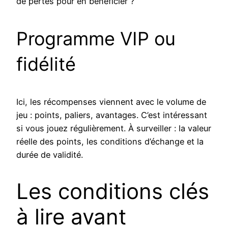
de pertes pour en bénéficier ?
Programme VIP ou
fidélité
Ici, les récompenses viennent avec le volume de
jeu : points, paliers, avantages. C’est intéressant
si vous jouez régulièrement. À surveiller : la valeur
réelle des points, les conditions d’échange et la
durée de validité.
Les conditions clés
à lire avant