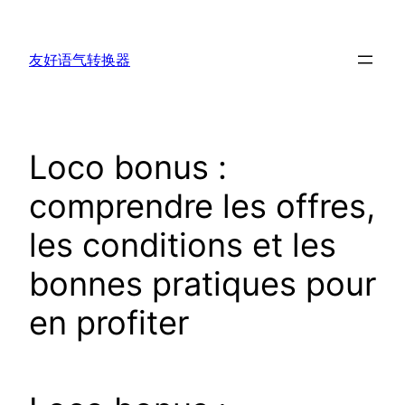
跳
至
友好语气转换器
内
容
Loco bonus :
comprendre les offres,
les conditions et les
bonnes pratiques pour
en profiter