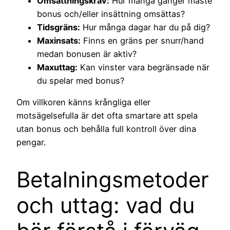
Omsättningskrav:
Hur många gånger måste
bonus och/eller insättning omsättas?
Tidsgräns:
Hur många dagar har du på dig?
Maxinsats:
Finns en gräns per snurr/hand
medan bonusen är aktiv?
Maxuttag:
Kan vinster vara begränsade när
du spelar med bonus?
Om villkoren känns krångliga eller
motsägelsefulla är det ofta smartare att spela
utan bonus och behålla full kontroll över dina
pengar.
Betalningsmetoder
och uttag: vad du