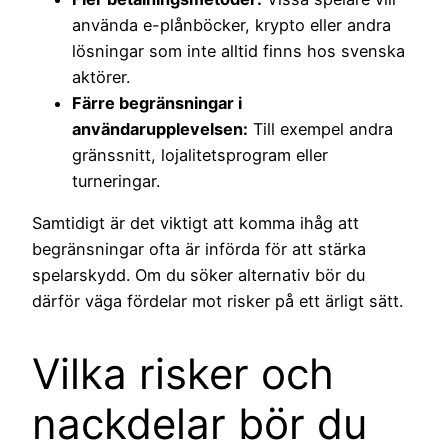
använda e-plånböcker, krypto eller andra
lösningar som inte alltid finns hos svenska
aktörer.
Färre begränsningar i
användarupplevelsen:
Till exempel andra
gränssnitt, lojalitetsprogram eller
turneringar.
Samtidigt är det viktigt att komma ihåg att
begränsningar ofta är införda för att stärka
spelarskydd. Om du söker alternativ bör du
därför väga fördelar mot risker på ett ärligt sätt.
Vilka risker och
nackdelar bör du