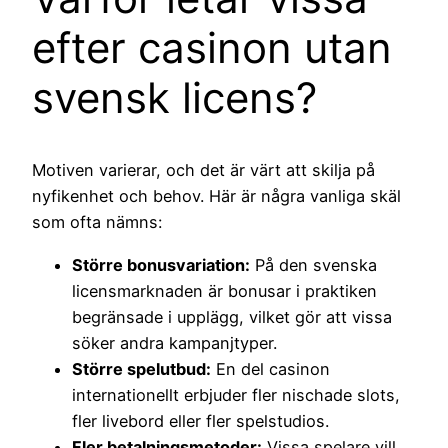
efter casinon utan
svensk licens?
Motiven varierar, och det är värt att skilja på
nyfikenhet och behov. Här är några vanliga skäl
som ofta nämns:
Större bonusvariation:
På den svenska
licensmarknaden är bonusar i praktiken
begränsade i upplägg, vilket gör att vissa
söker andra kampanjtyper.
Större spelutbud:
En del casinon
internationellt erbjuder fler nischade slots,
fler livebord eller fler spelstudios.
Fler betalningsmetoder:
Vissa spelare vill