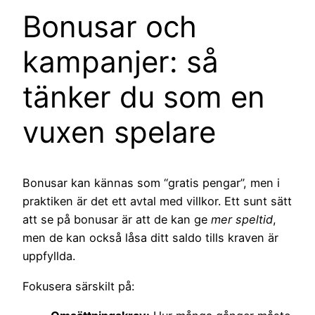
Bonusar och
kampanjer: så
tänker du som en
vuxen spelare
Bonusar kan kännas som “gratis pengar”, men i
praktiken är det ett avtal med villkor. Ett sunt sätt
att se på bonusar är att de kan ge
mer speltid
,
men de kan också låsa ditt saldo tills kraven är
uppfyllda.
Fokusera särskilt på: