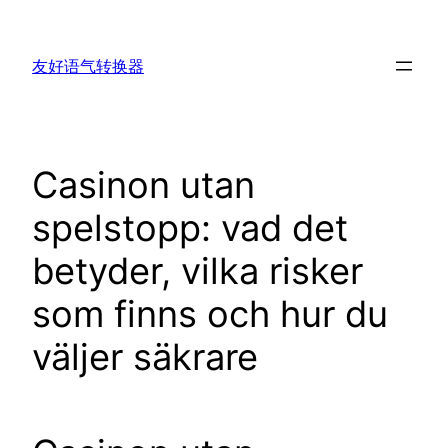
跳
至
友好语气转换器
内
容
Casinon utan
spelstopp: vad det
betyder, vilka risker
som finns och hur du
väljer säkrare