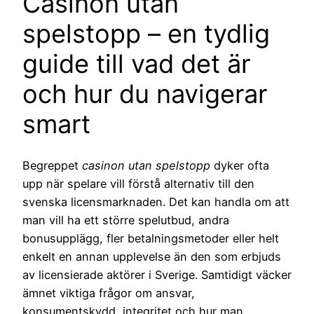
Casinon utan
spelstopp – en tydlig
guide till vad det är
och hur du navigerar
smart
Begreppet
casinon utan spelstopp
dyker ofta
upp när spelare vill förstå alternativ till den
svenska licensmarknaden. Det kan handla om att
man vill ha ett större spelutbud, andra
bonusupplägg, fler betalningsmetoder eller helt
enkelt en annan upplevelse än den som erbjuds
av licensierade aktörer i Sverige. Samtidigt väcker
ämnet viktiga frågor om ansvar,
konsumentskydd, integritet och hur man