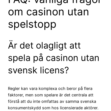
om casinon utan
spelstopp
Är det olagligt att
spela på casinon utan
svensk licens?
Regler kan vara komplexa och beror på flera
faktorer, men som spelare är det centrala att
förstå att du inte omfattas av samma svenska
konsumentskydd som hos licensierade aktörer.