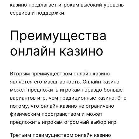
казино предлагает игрокам высокий уровень
сервиса и поддержки.
Преимущества
онлайн казино
Вторым преимуществом онлайн казино
является его масштабность. Онлайн казино
может предложить игрокам гораздо больше
вариантов игр, чем традиционные казино. Это
потому, что онлайн казино не ограничено
физическим пространством и может
предложить игрокам огромный выбор игр.
Третьим преимуществом онлайн казино