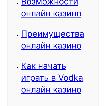
Возможности
онлайн казино
Преимущества
онлайн казино
Как начать
играть в Vodka
онлайн казино