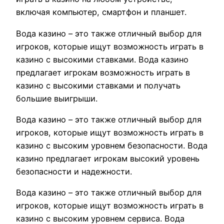
включая компьютер, смартфон и планшет.
Вода казино – это также отличный выбор для
игроков, которые ищут возможность играть в
казино с высокими ставками. Вода казино
предлагает игрокам возможность играть в
казино с высокими ставками и получать
большие выигрыши.
Вода казино – это также отличный выбор для
игроков, которые ищут возможность играть в
казино с высоким уровнем безопасности. Вода
казино предлагает игрокам высокий уровень
безопасности и надежности.
Вода казино – это также отличный выбор для
игроков, которые ищут возможность играть в
казино с высоким уровнем сервиса. Вода