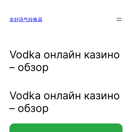
跳
至
友好语气转换器
内
容
Vodka онлайн казино
– обзор
Vodka онлайн казино
– обзор