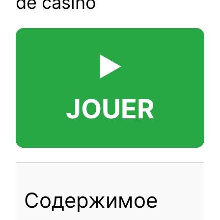
de casino
▶️
JOUER
Содержимое