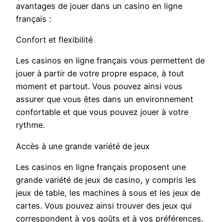
avantages de jouer dans un casino en ligne
français :
Confort et flexibilité
Les casinos en ligne français vous permettent de
jouer à partir de votre propre espace, à tout
moment et partout. Vous pouvez ainsi vous
assurer que vous êtes dans un environnement
confortable et que vous pouvez jouer à votre
rythme.
Accès à une grande variété de jeux
Les casinos en ligne français proposent une
grande variété de jeux de casino, y compris les
jeux de table, les machines à sous et les jeux de
cartes. Vous pouvez ainsi trouver des jeux qui
correspondent à vos goûts et à vos préférences.