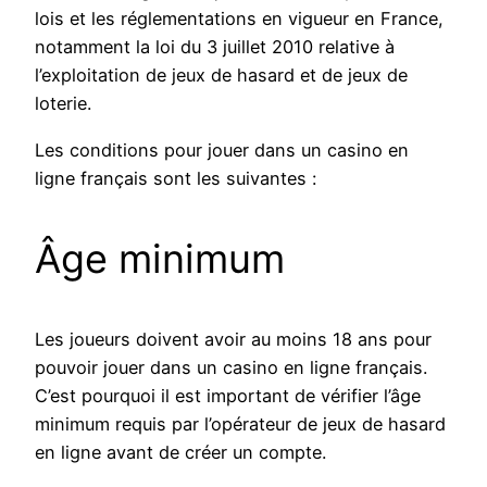
lois et les réglementations en vigueur en France,
notamment la loi du 3 juillet 2010 relative à
l’exploitation de jeux de hasard et de jeux de
loterie.
Les conditions pour jouer dans un casino en
ligne français sont les suivantes :
Âge minimum
Les joueurs doivent avoir au moins 18 ans pour
pouvoir jouer dans un casino en ligne français.
C’est pourquoi il est important de vérifier l’âge
minimum requis par l’opérateur de jeux de hasard
en ligne avant de créer un compte.