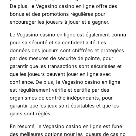
De plus, le Vegasino casino en ligne offre des
bonus et des promotions régulières pour
encourager les joueurs à jouer et à gagner.
Le Vegasino casino en ligne est également connu
pour sa sécurité et sa confidentialité. Les
données des joueurs sont chiffrées et protégées
par des mesures de sécurité de pointe, pour
garantir que les transactions sont sécurisées et
que les joueurs peuvent jouer en ligne avec
confiance. De plus, le Vegasino casino en ligne
est régulièrement vérifié et certifié par des
organismes de contrôle indépendants, pour
garantir que les jeux sont équitables et que les
gains sont réglés.
En résumé, le Vegasino casino en ligne est l’une
des meilleures options pour les joueurs de casino