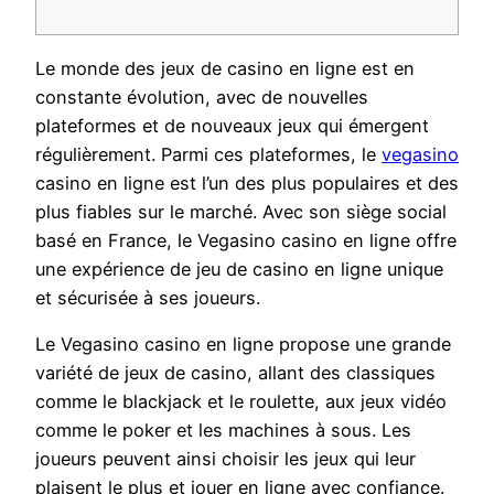
Le monde des jeux de casino en ligne est en
constante évolution, avec de nouvelles
plateformes et de nouveaux jeux qui émergent
régulièrement. Parmi ces plateformes, le
vegasino
casino en ligne est l’un des plus populaires et des
plus fiables sur le marché. Avec son siège social
basé en France, le Vegasino casino en ligne offre
une expérience de jeu de casino en ligne unique
et sécurisée à ses joueurs.
Le Vegasino casino en ligne propose une grande
variété de jeux de casino, allant des classiques
comme le blackjack et le roulette, aux jeux vidéo
comme le poker et les machines à sous. Les
joueurs peuvent ainsi choisir les jeux qui leur
plaisent le plus et jouer en ligne avec confiance.