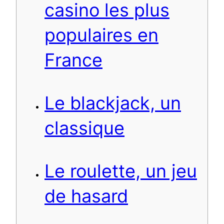
casino les plus
populaires en
France
Le blackjack, un
classique
Le roulette, un jeu
de hasard