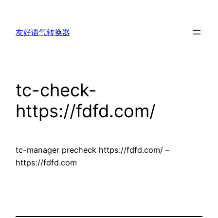
跳
至
友好语气转换器
内
容
tc-check-
https://fdfd.com/
tc-manager precheck https://fdfd.com/ –
https://fdfd.com