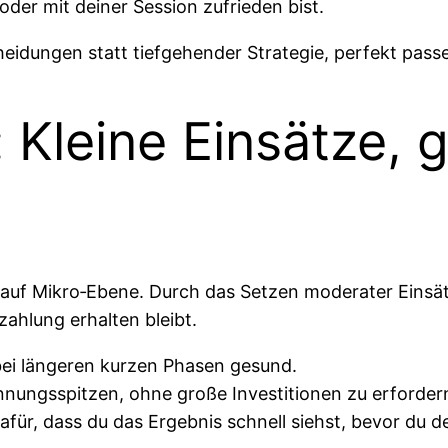
 oder mit deiner Session zufrieden bist.
cheidungen statt tiefgehender Strategie, perfekt pas
: Kleine Einsätze, 
iko auf Mikro‑Ebene. Durch das Setzen moderater Einsä
ahlung erhalten bleibt.
bei längeren kurzen Phasen gesund.
nnungsspitzen, ohne große Investitionen zu erforder
für, dass du das Ergebnis schnell siehst, bevor du d