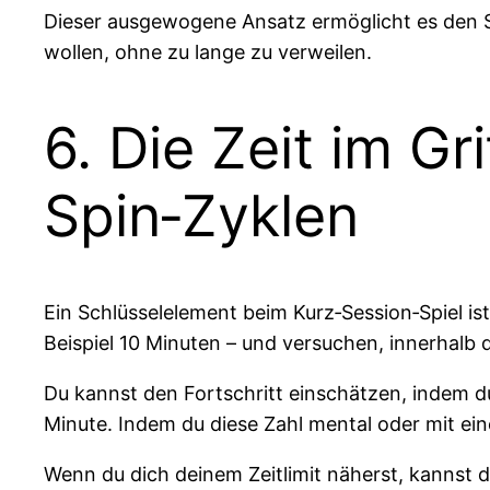
Dieser ausgewogene Ansatz ermöglicht es den Spi
wollen, ohne zu lange zu verweilen.
6. Die Zeit im Gr
Spin‑Zyklen
Ein Schlüsselelement beim Kurz‑Session‑Spiel i
Beispiel 10 Minuten – und versuchen, innerhalb
Du kannst den Fortschritt einschätzen, indem du 
Minute. Indem du diese Zahl mental oder mit eine
Wenn du dich deinem Zeitlimit näherst, kannst d