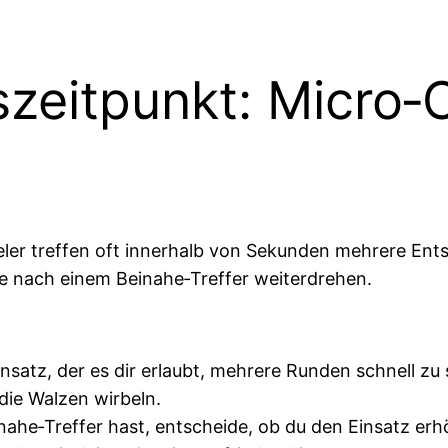
zeitpunkt: Micro‑C
pieler treffen oft innerhalb von Sekunden mehrere E
e nach einem Beinahe‑Treffer weiterdrehen.
nsatz, der es dir erlaubt, mehrere Runden schnell zu 
die Walzen wirbeln.
e‑Treffer hast, entscheide, ob du den Einsatz erhöh