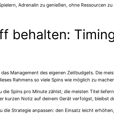
elern, Adrenalin zu genießen, ohne Ressourcen zu über
iff behalten: Timin
st das Management des eigenen Zeitbudgets. Die meis
 dieses Rahmens so viele Spins wie möglich zu mache
die Spins pro Minute zählst; die meisten Titel liefer
r kurzen Notiz auf deinem Gerät verfolgst, bleibst du
u die Strategie anpassen: den Einsatz leicht erhöhe