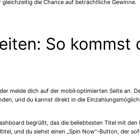
 gleichzeitig die Chance auf beträchtliche Gewinne.
eiten: So kommst d
o oder melde dich auf der mobil‑optimierten Seite an.
nden, und du kannst direkt in die Einzahlungsmöglichk
shboard begrüßt, das die beliebtesten Titel mit de
itel, und du siehst einen „Spin Now“-Button, der sofo