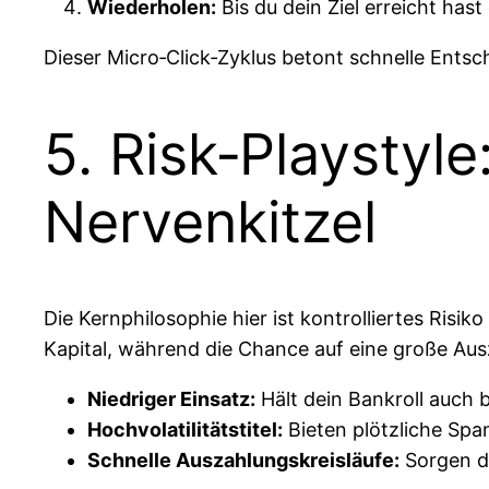
Wiederholen:
Bis du dein Ziel erreicht hast
Dieser Micro‑Click‑Zyklus betont schnelle Ents
5. Risk‑Playstyle
Nervenkitzel
Die Kernphilosophie hier ist kontrolliertes Ris
Kapital, während die Chance auf eine große Ausz
Niedriger Einsatz:
Hält dein Bankroll auch 
Hochvolatilitätstitel:
Bieten plötzliche Spa
Schnelle Auszahlungskreisläufe:
Sorgen da