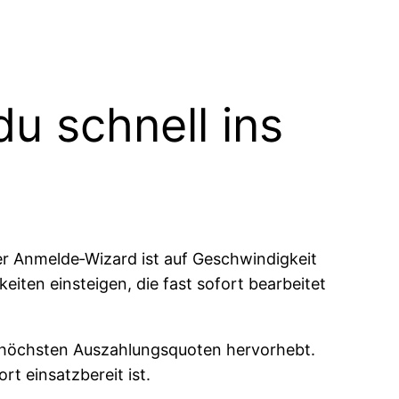
u schnell ins
 Der Anmelde‑Wizard ist auf Geschwindigkeit
eiten einsteigen, die fast sofort bearbeitet
n höchsten Auszahlungsquoten hervorhebt.
rt einsatzbereit ist.