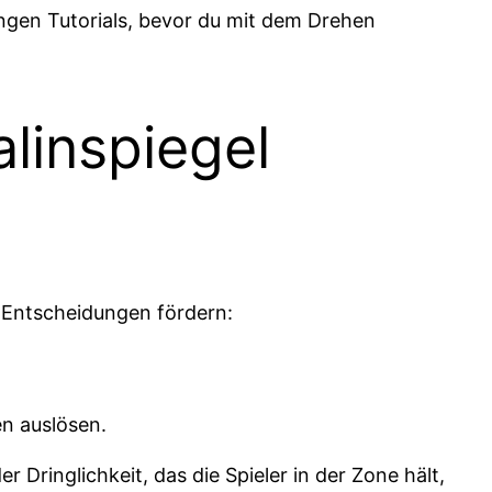
angen Tutorials, bevor du mit dem Drehen
linspiegel
e Entscheidungen fördern:
n auslösen.
Dringlichkeit, das die Spieler in der Zone hält,