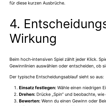
für diese kurzen Ausbrüche.
4. Entscheidungs
Wirkung
Beim hoch‑intensiven Spiel zählt jeder Klick. S
Gewinnlinien auswählen oder entscheiden, ob si
Der typische Entscheidungsablauf sieht so aus:
Einsatz festlegen:
Wähle einen niedrigen Ei
Drehen:
Drücke „Spin“ und beobachte, wie 
Bewerten:
Wenn du einen Gewinn oder Beinah