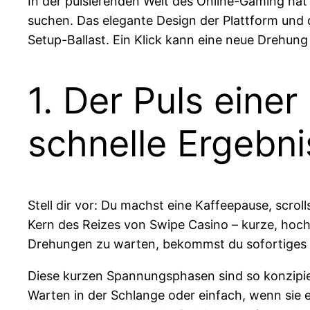
In der pulsierenden Welt des Online-Gaming hat 
suchen. Das elegante Design der Plattform und 
Setup-Ballast. Ein Klick kann eine neue Drehun
1. Der Puls eine
schnelle Ergebni
Stell dir vor: Du machst eine Kaffeepause, scrol
Kern des Reizes von Swipe Casino – kurze, hoch‑
Drehungen zu warten, bekommst du sofortiges Fe
Diese kurzen Spannungsphasen sind so konzipier
Warten in der Schlange oder einfach, wenn sie 