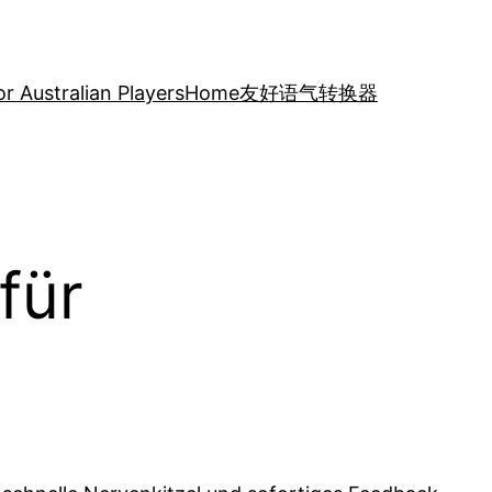
r Australian Players
Home
友好语气转换器
für