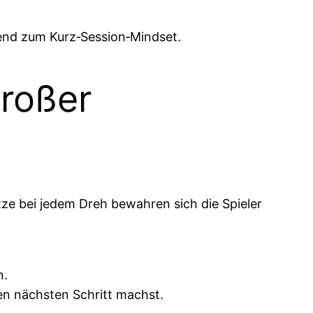
send zum Kurz‑Session‑Mindset.
großer
tze bei jedem Dreh bewahren sich die Spieler
n.
en nächsten Schritt machst.