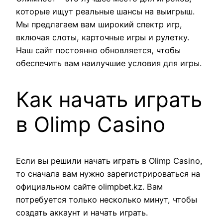
которые ищут реальные шансы на выигрыш.
Мы предлагаем вам широкий спектр игр,
включая слоты, карточные игры и рулетку.
Наш сайт постоянно обновляется, чтобы
обеспечить вам наилучшие условия для игры.
Как начать играть
в Olimp Casino
Если вы решили начать играть в Olimp Casino,
то сначала вам нужно зарегистрироваться на
официальном сайте olimpbet.kz. Вам
потребуется только несколько минут, чтобы
создать аккаунт и начать играть.