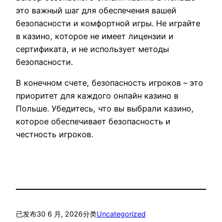
это важный шаг для обеспечения вашей
безопасности и комфортной игры. Не играйте
в казино, которое не имеет лицензии и
сертификата, и не использует методы
безопасности.
В конечном счете, безопасность игроков – это
приоритет для каждого онлайн казино в
Польше. Убедитесь, что вы выбрали казино,
которое обеспечивает безопасность и
честность игроков.
已发布
30 6 月, 2026
分类
Uncategorized