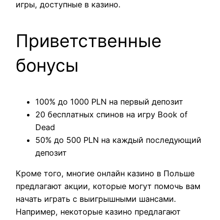
игры, доступные в казино.
Приветственные
бонусы
100% до 1000 PLN на первый депозит
20 бесплатных спинов на игру Book of
Dead
50% до 500 PLN на каждый последующий
депозит
Кроме того, многие онлайн казино в Польше
предлагают акции, которые могут помочь вам
начать играть с выигрышными шансами.
Например, некоторые казино предлагают