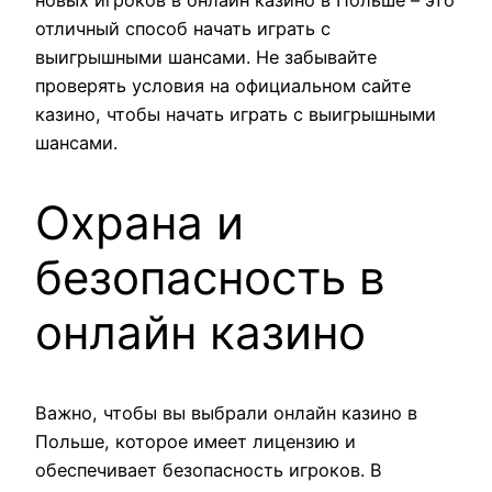
новых игроков в онлайн казино в Польше – это
отличный способ начать играть с
выигрышными шансами. Не забывайте
проверять условия на официальном сайте
казино, чтобы начать играть с выигрышными
шансами.
Охрана и
безопасность в
онлайн казино
Важно, чтобы вы выбрали онлайн казино в
Польше, которое имеет лицензию и
обеспечивает безопасность игроков. В