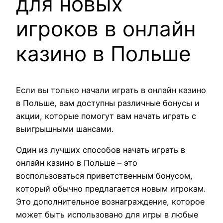
для новых
игроков в онлайн
казино в Польше
Если вы только начали играть в онлайн казино
в Польше, вам доступны различные бонусы и
акции, которые помогут вам начать играть с
выигрышными шансами.
Один из лучших способов начать играть в
онлайн казино в Польше – это
воспользоваться приветственным бонусом,
который обычно предлагается новым игрокам.
Это дополнительное вознаграждение, которое
может быть использовано для игры в любые