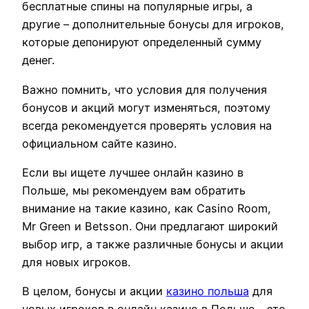
бесплатные спины на популярные игры, а
другие – дополнительные бонусы для игроков,
которые депонируют определенный сумму
денег.
Важно помнить, что условия для получения
бонусов и акций могут изменяться, поэтому
всегда рекомендуется проверять условия на
официальном сайте казино.
Если вы ищете лучшее онлайн казино в
Польше, мы рекомендуем вам обратить
внимание на такие казино, как Casino Room,
Mr Green и Betsson. Они предлагают широкий
выбор игр, а также различные бонусы и акции
для новых игроков.
В целом, бонусы и акции
казино польша
для