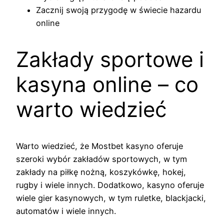
Zacznij swoją przygodę w świecie hazardu
online
Zakłady sportowe i
kasyna online – co
warto wiedzieć
Warto wiedzieć, że Mostbet kasyno oferuje
szeroki wybór zakładów sportowych, w tym
zakłady na piłkę nożną, koszykówkę, hokej,
rugby i wiele innych. Dodatkowo, kasyno oferuje
wiele gier kasynowych, w tym ruletke, blackjacki,
automatów i wiele innych.