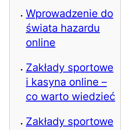
Wprowadzenie do
świata hazardu
online
Zakłady sportowe
i kasyna online –
co warto wiedzieć
Zakłady sportowe