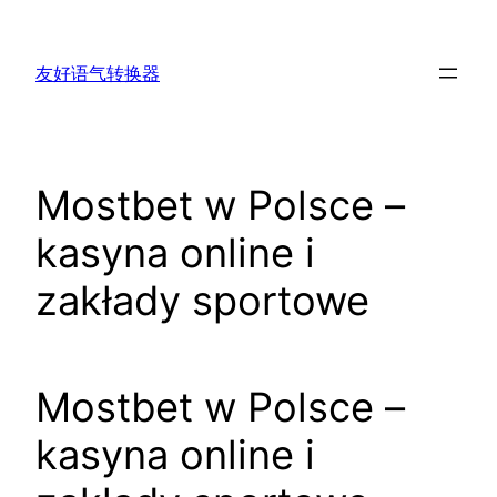
跳
至
友好语气转换器
内
容
Mostbet w Polsce –
kasyna online i
zakłady sportowe
Mostbet w Polsce –
kasyna online i