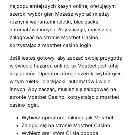
najpopularniejszych kasyn online, oferującym
szeroki wybór gier. Możesz wybrać między
różnymi wariantami ruletki, blackjacka,
automatów i innych. Aby zacząć, musisz się
zalogować na stronie Mostbet Casino,
korzystając z mostbet casino login.
Jeśli jesteś gotowy, aby zacząć swoją przygodę
w świecie hazardu online, to Mostbet jest tutaj,
aby pomóc. Operator oferuje szeroki wybór gier,
w tym ruletki, blackjacki, automatów i wiele
innych. Aby zacząć, musisz się zalogować na
stronie Mostbet Casino, korzystając z mostbet
casino login.
Wybierz operatora, takiego jak Mostbet
Zaloguj się na stronie Mostbet Casino
Wybierz grę, która Ci się podoba