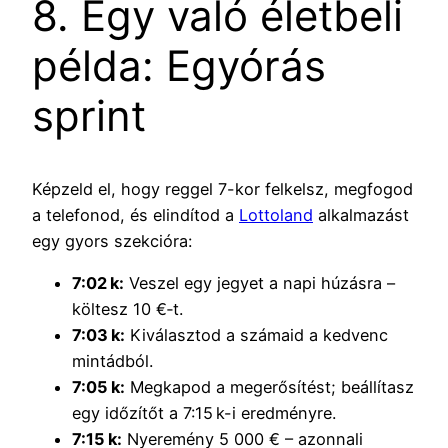
8. Egy való életbeli
példa: Egyórás
sprint
Képzeld el, hogy reggel 7-kor felkelsz, megfogod
a telefonod, és elindítod a
Lottoland
alkalmazást
egy gyors szekcióra:
7:02 k:
Veszel egy jegyet a napi húzásra –
költesz 10 €‑t.
7:03 k:
Kiválasztod a számaid a kedvenc
mintádból.
7:05 k:
Megkapod a megerősítést; beállítasz
egy időzítőt a 7:15 k-i eredményre.
7:15 k:
Nyeremény 5 000 € – azonnali