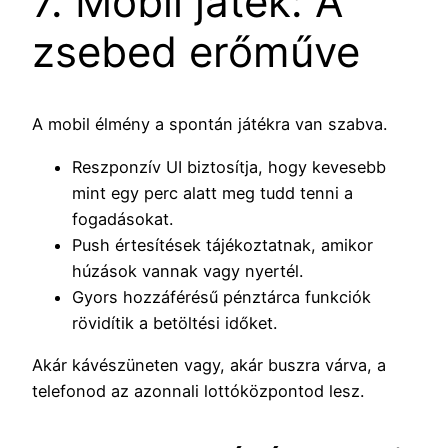
7. Mobil játék: A
zsebed erőműve
A mobil élmény a spontán játékra van szabva.
Reszponzív UI biztosítja, hogy kevesebb
mint egy perc alatt meg tudd tenni a
fogadásokat.
Push értesítések tájékoztatnak, amikor
húzások vannak vagy nyertél.
Gyors hozzáférésű pénztárca funkciók
rövidítik a betöltési időket.
Akár kávészüneten vagy, akár buszra várva, a
telefonod az azonnali lottóközpontod lesz.