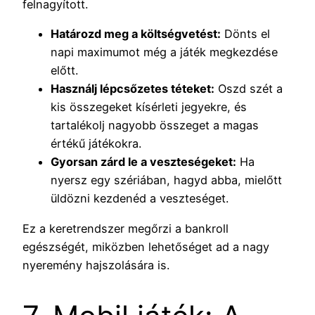
felnagyított.
Határozd meg a költségvetést:
Dönts el
napi maximumot még a játék megkezdése
előtt.
Használj lépcsőzetes téteket:
Oszd szét a
kis összegeket kísérleti jegyekre, és
tartalékolj nagyobb összeget a magas
értékű játékokra.
Gyorsan zárd le a veszteségeket:
Ha
nyersz egy szériában, hagyd abba, mielőtt
üldözni kezdenéd a veszteséget.
Ez a keretrendszer megőrzi a bankroll
egészségét, miközben lehetőséget ad a nagy
nyeremény hajszolására is.