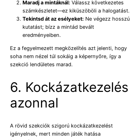
Maradj a mintáknál:
Válassz következetes
számkészletet—ez kiküszöböli a halogatást.
Tekintsd át az esélyeket:
Ne végezz hosszú
kutatást; bízz a mintád bevált
eredményeiben.
Ez a fegyelmezett megközelítés azt jelenti, hogy
soha nem nézel túl sokáig a képernyőre, így a
szekció lendületes marad.
6. Kockázatkezelés
azonnal
A rövid szekciók szigorú kockázatkezelést
igényelnek, mert minden játék hatása