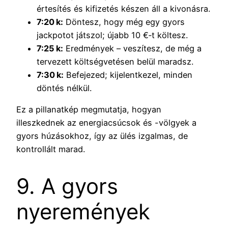
értesítés és kifizetés készen áll a kivonásra.
7:20 k:
Döntesz, hogy még egy gyors
jackpotot játszol; újabb 10 €‑t költesz.
7:25 k:
Eredmények – veszítesz, de még a
tervezett költségvetésen belül maradsz.
7:30 k:
Befejezed; kijelentkezel, minden
döntés nélkül.
Ez a pillanatkép megmutatja, hogyan
illeszkednek az energiacsúcsok és -völgyek a
gyors húzásokhoz, így az ülés izgalmas, de
kontrollált marad.
9. A gyors
nyeremények