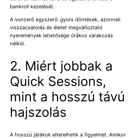
bankroll kezelését.
A vonzerő egyszerű: gyors döntések, azonnali
visszacsatolás és életet megváltoztató
nyeremények lehetősége órákos várakozás
nélkül.
2. Miért jobbak a
Quick Sessions,
mint a hosszú távú
hajszolás
A hosszú játékok elterelhetik a figyelmet. Amikor