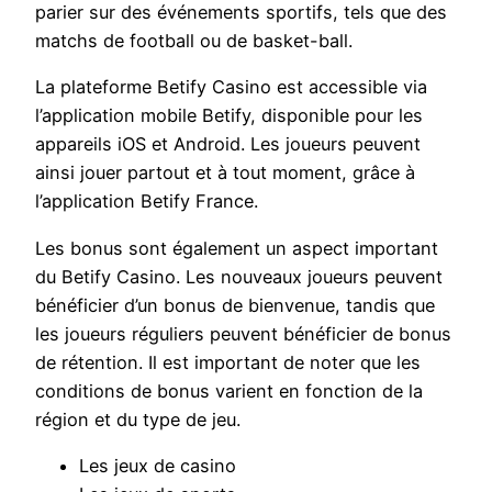
parier sur des événements sportifs, tels que des
matchs de football ou de basket-ball.
La plateforme Betify Casino est accessible via
l’application mobile Betify, disponible pour les
appareils iOS et Android. Les joueurs peuvent
ainsi jouer partout et à tout moment, grâce à
l’application Betify France.
Les bonus sont également un aspect important
du Betify Casino. Les nouveaux joueurs peuvent
bénéficier d’un bonus de bienvenue, tandis que
les joueurs réguliers peuvent bénéficier de bonus
de rétention. Il est important de noter que les
conditions de bonus varient en fonction de la
région et du type de jeu.
Les jeux de casino