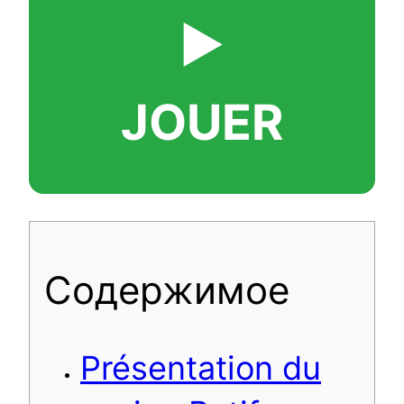
▶️
JOUER
Содержимое
Présentation du