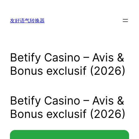
跳
至
友好语气转换器
内
容
Betify Casino – Avis &
Bonus exclusif (2026)
Betify Casino – Avis &
Bonus exclusif (2026)