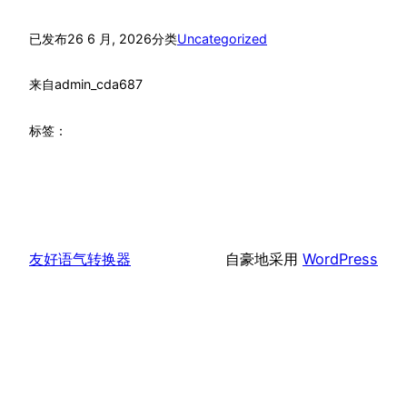
已发布
26 6 月, 2026
分类
Uncategorized
来自
admin_cda687
标签：
友好语气转换器
自豪地采用
WordPress