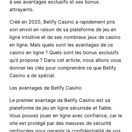
à ses avantages exclusifs et ses bonus
attrayants.
Créé en 2020, Betify Casino a rapidement pris
son envol en raison de sa plateforme de jeu en
ligne intuitive et de ses nombreux jeux de casino
en ligne. Mais quels sont les avantages de ce
casino en ligne ? Quels sont les bonus exclusifs
qu’il propose ? Dans cet article, nous allons vous
donner les clés pour comprendre ce que Betify
Casino a de spécial.
Les avantages de Betify Casino
Le premier avantage de Betify Casino est sa
plateforme de jeu en ligne sécurisée et fiable.
Vous pouvez jouer en ligne avec confiance, car le
site est protégé par des mesures de sécurité
renforcées pour garantir la confidentialité de vos