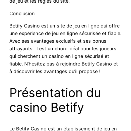
de jeu et les règles du site.
Conclusion
Betify Casino est un site de jeu en ligne qui offre
une expérience de jeu en ligne sécurisée et fiable.
Avec ses avantages exclusifs et ses bonus
attrayants, il est un choix idéal pour les joueurs
qui cherchent un casino en ligne sécurisé et
fiable. N’hésitez pas à rejoindre Betify Casino et
à découvrir les avantages qu’il propose !
Présentation du
casino Betify
Le Betify Casino est un établissement de jeu en