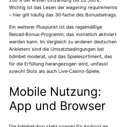
200 % der ersten Einzahlung bis zu 500 €.
Wichtig ist das Lesen der
wagering requirements
– hier gilt häufig das 30‑fache des Bonusbetrags.
Ein weiterer Pluspunkt ist das regelmäßige
Reload‑Bonus‑Programm, das monatlich aktiviert
werden kann. Im Vergleich zu anderen deutschen
Anbietern sind die Umsatzbedingungen bei
bdmbet moderat, und das Spielesortiment, das
für die Erfüllung herangezogen wird, umfasst
sowohl Slots als auch Live‑Casino‑Spiele.
Mobile Nutzung:
App und Browser
Die bdmbet‑App steht sowohl für Android als