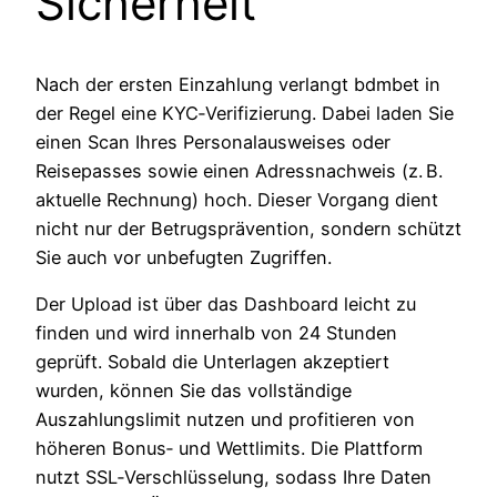
Sicherheit
Nach der ersten Einzahlung verlangt bdmbet in
der Regel eine KYC‑Verifizierung. Dabei laden Sie
einen Scan Ihres Personalausweises oder
Reisepasses sowie einen Adressnachweis (z. B.
aktuelle Rechnung) hoch. Dieser Vorgang dient
nicht nur der Betrugsprävention, sondern schützt
Sie auch vor unbefugten Zugriffen.
Der Upload ist über das Dashboard leicht zu
finden und wird innerhalb von 24 Stunden
geprüft. Sobald die Unterlagen akzeptiert
wurden, können Sie das vollständige
Auszahlungslimit nutzen und profitieren von
höheren Bonus‑ und Wettlimits. Die Plattform
nutzt SSL‑Verschlüsselung, sodass Ihre Daten