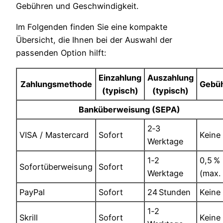
Gebühren und Geschwindigkeit.
Im Folgenden finden Sie eine kompakte
Übersicht, die Ihnen bei der Auswahl der
passenden Option hilft:
Einzahlung
Auszahlung
Zahlungsmethode
Gebü
(typisch)
(typisch)
Banküberweisung (SEPA)
2‑3
VISA / Mastercard
Sofort
Keine
Werktage
1‑2
0,5 %
Sofortüberweisung
Sofort
Werktage
(max. 
PayPal
Sofort
24 Stunden
Keine
1‑2
Skrill
Sofort
Keine