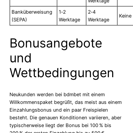
Werktage
Banküberweisung
1‑2
2‑4
Keine
(SEPA)
Werktage
Werktage
Bonusangebote
und
Wettbedingungen
Neukunden werden bei bdmbet mit einem
Willkommenspaket begrüßt, das meist aus einem
Einzahlungsbonus und ein paar Freispielen
besteht. Die genauen Konditionen variieren, aber
typischerweise liegt der Bonus bei 100 % bis