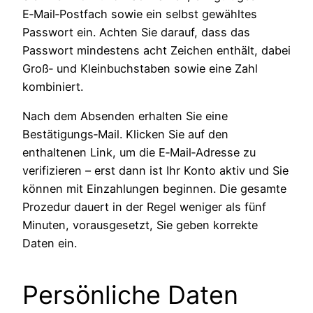
E‑Mail‑Postfach sowie ein selbst gewähltes
Passwort ein. Achten Sie darauf, dass das
Passwort mindestens acht Zeichen enthält, dabei
Groß‑ und Kleinbuchstaben sowie eine Zahl
kombiniert.
Nach dem Absenden erhalten Sie eine
Bestätigungs‑Mail. Klicken Sie auf den
enthaltenen Link, um die E‑Mail‑Adresse zu
verifizieren – erst dann ist Ihr Konto aktiv und Sie
können mit Einzahlungen beginnen. Die gesamte
Prozedur dauert in der Regel weniger als fünf
Minuten, vorausgesetzt, Sie geben korrekte
Daten ein.
Persönliche Daten