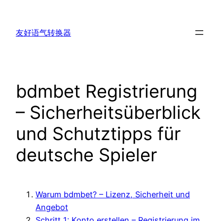
跳
至
友好语气转换器
内
容
bdmbet Registrierung
– Sicherheitsüberblick
und Schutztipps für
deutsche Spieler
Warum bdmbet? – Lizenz, Sicherheit und
Angebot
Schritt 1: Konto erstellen – Registrierung im