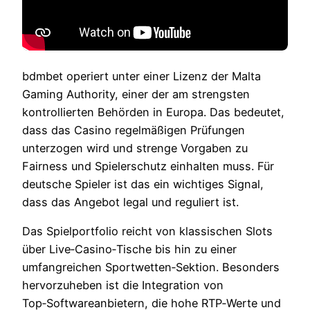
bdmbet operiert unter einer Lizenz der Malta
Gaming Authority, einer der am strengsten
kontrollierten Behörden in Europa. Das bedeutet,
dass das Casino regelmäßigen Prüfungen
unterzogen wird und strenge Vorgaben zu
Fairness und Spielerschutz einhalten muss. Für
deutsche Spieler ist das ein wichtiges Signal,
dass das Angebot legal und reguliert ist.
Das Spielportfolio reicht von klassischen Slots
über Live‑Casino‑Tische bis hin zu einer
umfangreichen Sportwetten‑Sektion. Besonders
hervorzuheben ist die Integration von
Top‑Softwareanbietern, die hohe RTP‑Werte und