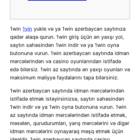
1win
1vin
yukle və ya 1win azerbaycan saytınıza
qədər əlaqə qurun. 1win giriş üçün ən yaxşı yol,
saytın sahəsindən 1win indir və ya 1win oyna
butonuna vurun. 1win azerbaycan saytında idman
mərcələrindən və casino oyunlarından istifadə
edə bilərsiz. 1win az saytında ən yaxşı oyunları və
maksimum maliyyə faydalarını tapa bilərsiniz.
1win azerbaycan saytında idman mərcələrindən
istifadə etmək istəyirsinizsə, saytın sahəsindən
1win indir və ya 1win oyna butonuna vurun. 1win
az saytında idman mərcələrindən istifadə etmək,
məsələn, qurudurumları, yarış mərcələrini və digər
idman mərcələrini oynayaraq məşq etmək üçün
idealdir. 1win azerbaycan saytında casino