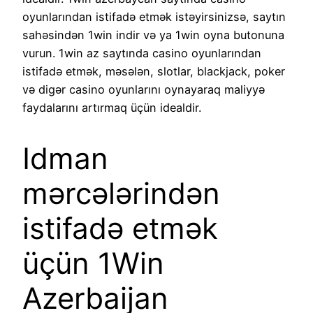
oyunlarından istifadə etmək istəyirsinizsə, saytın
sahəsindən 1win indir və ya 1win oyna butonuna
vurun. 1win az saytında casino oyunlarından
istifadə etmək, məsələn, slotlar, blackjack, poker
və digər casino oyunlarını oynayaraq maliyyə
faydalarını artırmaq üçün idealdir.
Idman
mərcələrindən
istifadə etmək
üçün 1Win
Azerbaijan