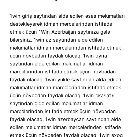
1win giriş saytından əldə edilən əsas məlumatları
dəstəkləyərək idman mərcələrindən istifadə
etmək üçün 1Win Azerbaijan saytınıza gələ
bilərsiniz. 1win az saytından əldə edilən
məlumatlar idman mərcələrindən istifadə etmək
üçün növbədən faydalı olacaq. 1win oyna
saytından əldə edilən məlumatlar idman
mərcələrindən istifadə etmək üçün növbədən
faydalı olacaq. 1win yukle saytından əldə edilən
məlumatlar idman mərcələrindən istifadə etmək
üçün növbədən faydalı olacaq. 1win скачать
saytından əldə edilən məlumatlar idman
mərcələrindən istifadə etmək üçün növbədən
faydalı olacaq. 1win azerbaycan saytından əldə
edilən məlumatlar idman mərcələrindən istifadə
etmək üçün növbədən faydalı olacaq. 1win вход